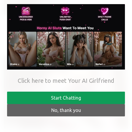
Akari Tsumugi 明里つむぎ, 写真集
『tsumutsumu』 Set.01
29 November 2025
Click here to meet Your AI Girlfriend
Start Chatting
No, thank you