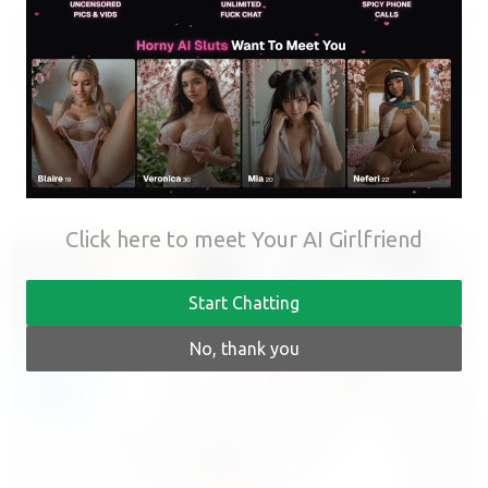
post:
p
Ikumi いくみ, EX MAX!
Ikumi いくみ, Fantia デ
navigation
DELUXE 2025 初冬特大
ジタル写真集 2025年05
号
月合集 Set.03
YOU MIGHT ALSO LIKE
Click here to meet Your AI Girlfriend
Start Chatting
No, thank you