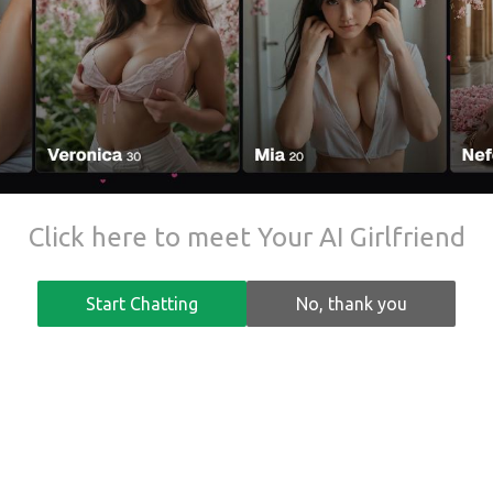
Click here to meet Your AI Girlfriend
Start Chatting
No, thank you