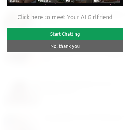
Yuna Shina 椎名ゆな, Graphis Calendar
Click here to meet Your AI Girlfriend
2010.01
3 March 2025
Start Chatting
No, thank you
Hina Makino 蒔埜ひな, Young Gangan
2025 No.05 (ヤングガンガン 2025年5
号)
3 March 2025
GaZero 제로, Photobook ‘See Thru
Swimsuit’ Set.01
3 March 2025
XiaoYu语画界 Vol.976 林子遥LinZiyao
3 March 2025