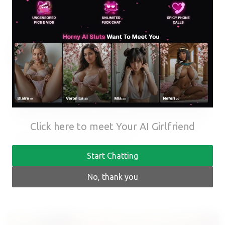
JAPAN
Umi Yatsugake 八掛うみ, Hinako Mori
森日向子, 絶対的透け透けテカテカポ
ーズブック SUPER BEST Vol.01
HINAKO MORI 森日向子
JAPAN
UMI YATSUGAKE 八掛うみ
Click here to meet Your AI Girlfriend
Discover high quality Umi Yatsugake 八掛うみ, Hinako
Mori 森日向子, 絶対的透け透けテカテカポーズブッ
ク SUPER BEST Vol.01. Explore Premium Japanese
Start Chatting
Asian Gravure Idol Collections & High-Quality Photosets
No, thank you