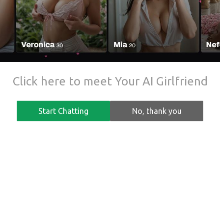
Click here to meet Your AI Girlfriend
Start Chatting
No, thank you