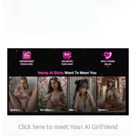
XIUREN
FEILIN嗲囡囡 VOL.486 江念鱼
JiangNianyu
[FEILIN嗲囡囡]
CHINA
江念鱼JIANGNIANYU
Click here to meet Your AI Girlfriend