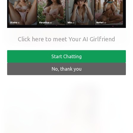
Click here to meet Your AI Girlfriend
Ikumi いくみ, デジタル写真集 Fantia 2024年06月
Start Chatting
合集 Set.02
No, thank you
7 September 2025