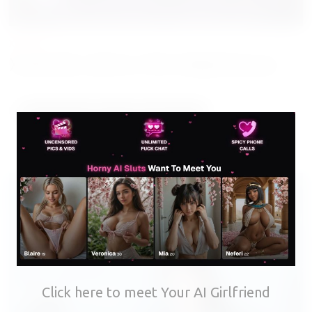
XIUREN
XiuRen秀人网 No.7929 伊丽莎有点白
[XIUREN秀人网]
CHINA
伊丽莎有点白
Click here to meet Your AI Girlfriend