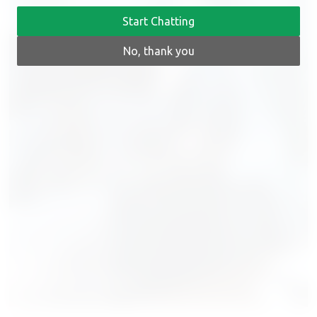
Start Chatting
No, thank you