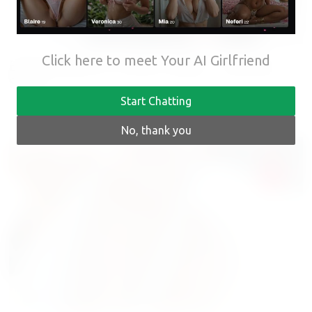
Click here to meet Your AI Girlfriend
Emika Shirakami 白上咲花, 写真集 「Blooming」
Set.03
Start Chatting
11 April 2026
No, thank you