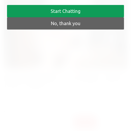
Start Chatting
No, thank you
Kanna Seto 瀬戸環奈, デジタル写真集 「恋のは
じまり」 Set.02
11 July 2025
Search
SEARCH