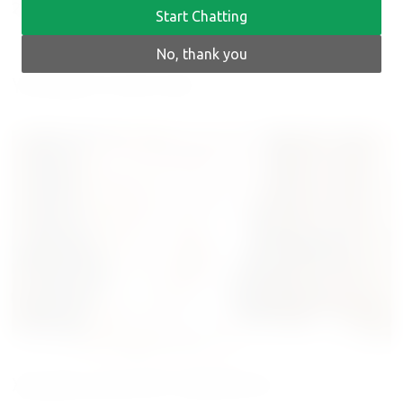
2026年11号)
Start Chatting
No, thank you
YOU MIGHT ALSO LIKE
XiuRen秀人网 No.8815 杨晨晨Yome