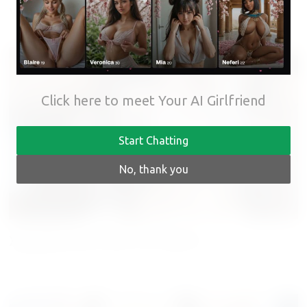
YOU MIGHT ALSO LIKE
Click here to meet Your AI Girlfriend
Start Chatting
No, thank you
XiuRen秀人网 No.8387 鱼子酱Fish
29 May 2025