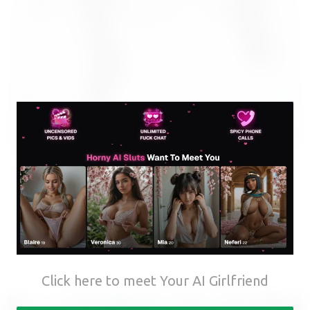
XIUREN
XiuRen秀人网 No.8283 苏曼兮SuManxi
[XIUREN秀人网]
CHINA
苏曼兮SUMANXI
Click here to meet Your AI Girlfriend