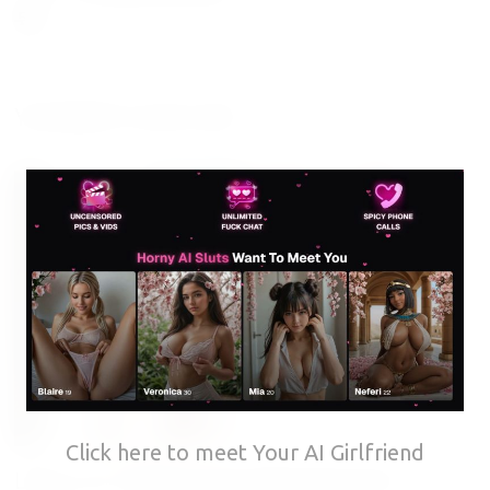
号)
YOU MIGHT ALSO LIKE
Click here to meet Your AI Girlfriend
Leezy 이지, Patreon Secret Web April Set.01