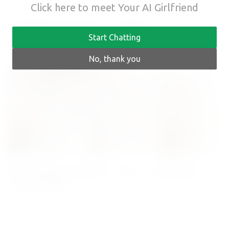
1 October 2025
Click here to meet Your AI Girlfriend
Start Chatting
No, thank you
Midori Nagatsuki 長月翠 – 週プレ Photo Book
「NEXT DOOR」
19 July 2026