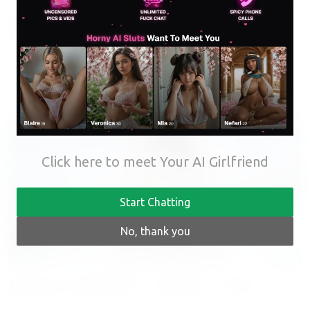
SERA 쎄라, ChoiApple 최애플 ‘White Mesh Lingerie’
Set.02
11 May 2025
Click here to meet Your AI Girlfriend
Start Chatting
No, thank you
Myua 뮤아, SWEETBOX 「Swimsuit」 Set.02
31 December 2025