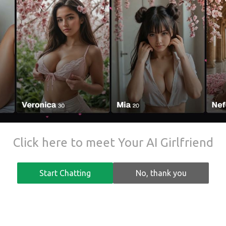
Click here to meet Your AI Girlfriend
Start Chatting
No, thank you