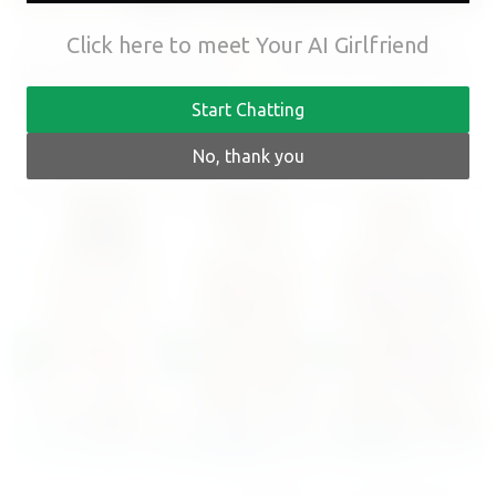
Click here to meet Your AI Girlfriend
JVID Stacy & 肉包Mini
小隻馬stacy全裸調教可
愛小肉包弄得香汗淋漓
三點全露性感鹹濕-超
濕隱藏版一定要解鎖
Set.01
Start Chatting
1 June 2025
No, thank you